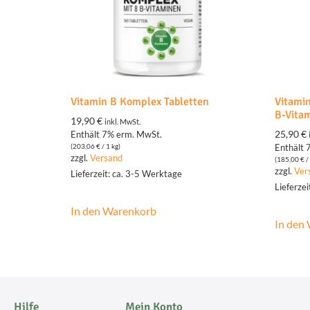
Vitamin B Komplex Tabletten
Vitamin
B-Vitam
19,90
€
inkl. MwSt.
25,90
€
Enthält 7% erm. MwSt.
(
203,06
€
/ 1 kg)
Enthält 
zzgl.
Versand
(
185,00
€
/ 
zzgl.
Ver
Lieferzeit: ca. 3-5 Werktage
Lieferze
In den Warenkorb
In den
Hilfe
Mein Konto