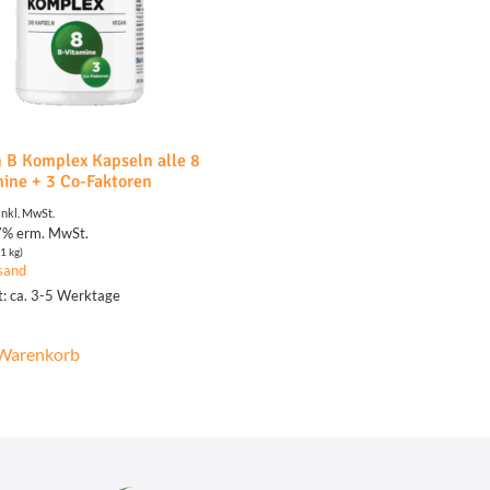
 B Komplex Kapseln alle 8
ine + 3 Co-Faktoren
inkl. MwSt.
7% erm. MwSt.
1 kg)
sand
it: ca. 3-5 Werktage
 Warenkorb