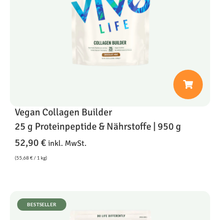
Vegan Collagen Builder
25 g Proteinpeptide & Nährstoffe | 950 g
52,90
€
inkl. MwSt.
(
55,68
€
/ 1 kg)
BESTSELLER