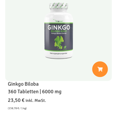
Ginkgo Biloba
360 Tabletten | 6000 mg
23,50
€
inkl. MwSt.
(
158,78
€
/ 1 kg)