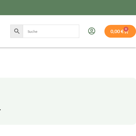
0
0,00
€
l
l