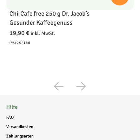
Chi-Cafe free 250 g Dr. Jacob’s
V
O
Gesunder Kaffeegenuss
1
19,90
€
inkl. MwSt.
(
79,60
€
/ 1 kg)
(
5
Hilfe
FAQ
Versandkosten
Zahlungsarten