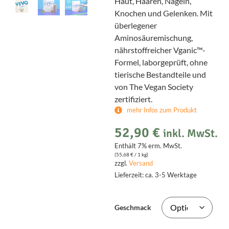
Haut, Haaren, Nägeln,
Knochen und Gelenken. Mit
überlegener
Aminosäuremischung,
nährstoffreicher Vganic™-
Formel, laborgeprüft, ohne
tierische Bestandteile und
von The Vegan Society
zertifiziert.
mehr Infos zum Produkt
52,90
€
inkl. MwSt.
Enthält 7% erm. MwSt.
(
55,68
€
/ 1 kg)
zzgl.
Versand
Lieferzeit: ca. 3-5 Werktage
Geschmack