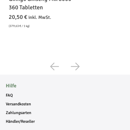
360 Tabletten
1
20,50
€
inkl. MwSt.
(
379,63
€
/ 1 kg)
(
2
Hilfe
FAQ
Versandkosten
Zahlungsarten
Händler/Reseller