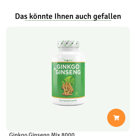
Das könnte Ihnen auch gefallen
Ginkgo Ginseng Mix 8000
C