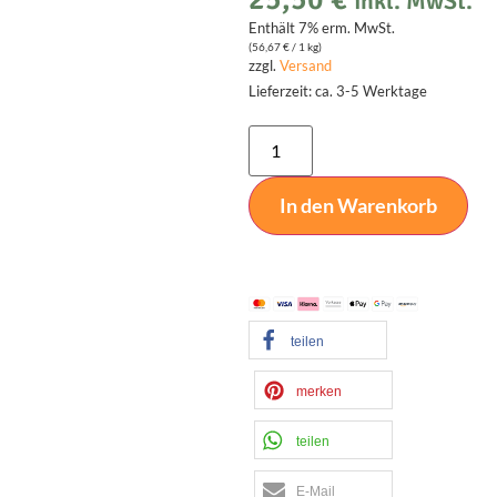
inkl. MwSt.
Enthält 7% erm. MwSt.
(
56,67
€
/ 1 kg)
zzgl.
Versand
Lieferzeit: ca. 3-5 Werktage
Alternative:
In den Warenkorb
teilen
merken
teilen
E-Mail