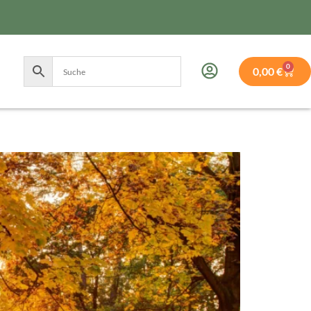
0
0,00
€