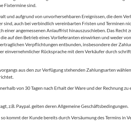
e Fixtermine sind.
alt und aufgrund von unvorhersehbaren Ereignissen, die dem Ver
nd, auch bei verbindlich vereinbarten Fristen und Terminen nicht 
ch einer angemessenen Anlauffrist hinauszuschieben. Das Recht zu
 die auf den Betrieb eines Vorlieferanten einwirken und weder vo
 vertraglichen Verpflichtungen entbunden, insbesondere der Zahl
er einvernehmlicher Rücksprache mit dem Verkäufer durch schrift
lvorgangs aus den zur Verfügung stehenden Zahlungsarten wähle
ichtet.
innerhalb von 30 Tagen nach Erhalt der Ware und der Rechnung zu e
agt, z.B. Paypal. gelten deren Allgemeine Geschäftsbedingungen.
t, so kommt der Kunde bereits durch Versäumung des Termins in Ver