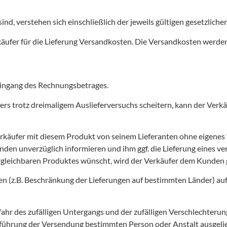
sind, verstehen sich einschließlich der jeweils gültigen gesetzlich
käufer für die Lieferung Versandkosten. Die Versandkosten werde
h Eingang des Rechnungsbetrages.
fers trotz dreimaligem Auslieferversuchs scheitern, kann der Verk
 Verkäufer mit diesem Produkt von seinem Lieferanten ohne eigenes
unden unverzüglich informieren und ihm ggf. die Lieferung eines 
ergleichbaren Produktes wünscht, wird der Verkäufer dem Kunden g
n (z.B. Beschränkung der Lieferungen auf bestimmten Länder) auf
fahr des zufälligen Untergangs und der zufälligen Verschlechterun
führung der Versendung bestimmten Person oder Anstalt ausgelief