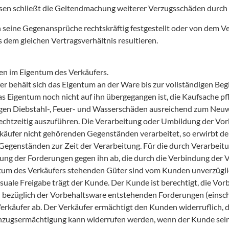
sen schließt die Geltendmachung weiterer Verzugsschäden durch 
 seine Gegenansprüche rechtskräftig festgestellt oder von dem V
dem gleichen Vertragsverhältnis resultieren.
ren im Eigentum des Verkäufers.
r behält sich das Eigentum an der Ware bis zur vollständigen Beg
s Eigentum noch nicht auf ihn übergegangen ist, die Kaufsache pfle
egen Diebstahl-, Feuer- und Wasserschäden ausreichend zum Neuw
rechtzeitig auszuführen. Die Verarbeitung oder Umbildung der Vo
ufer nicht gehörenden Gegenständen verarbeitet, so erwirbt der
genständen zur Zeit der Verarbeitung. Für die durch Verarbeitung
rung der Forderungen gegen ihn ab, die durch die Verbindung der
ntum des Verkäufers stehenden Güter sind vom Kunden unverzüglic
suale Freigabe trägt der Kunde. Der Kunde ist berechtigt, die Vo
 bezüglich der Vorbehaltsware entstehenden Forderungen (einschl
erkäufer ab. Der Verkäufer ermächtigt den Kunden widerruflich, 
inzugsermächtigung kann widerrufen werden, wenn der Kunde se