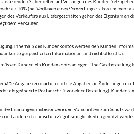
r zustehenden Sicherheiten auf Verlangen des Kunden freizugeben
ehr als 10% (bei Vorliegen eines Verwertungsrisikos um mehr als
ungen des Verkäufers aus Liefergeschäften gehen das Eigentum an
iegt dem Verkäufer.
fügung. Innerhalb des Kundenkontos werden den Kunden Informat
denkonto gespeicherten Informationen sind nicht öffentlich.
 müssen Kunden ein Kundenkonto anlegen. Eine Gastbestellung ist
gemäße Angaben zu machen und die Angaben an Änderungen der tat
 oder die geänderte Postanschrift vor einer Bestellung). Kunden si
hen Bestimmungen, insbesondere den Vorschriften zum Schutz von
ken und anderen technischen Zugriffsmöglichkeiten genutzt werde