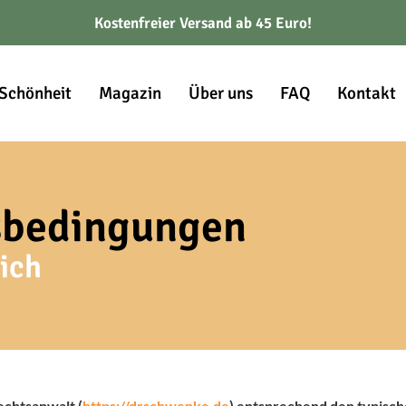
Kostenfreier Versand ab 45 Euro!
Schönheit
Magazin
Über uns
FAQ
Kontakt
sbedingungen
dich
echtsanwalt (
https://drschwenke.de
) entsprechend den typisch