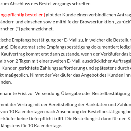
zum Abschluss des Bestellvorgangs schreiten.
ngspflichtig bestellen]
gibt der Kunde einen verbindlichen Antra
t ändern und einsehen sowie mithilfe der Browserfunktion „zurü
rnchen (*) gekennzeichnet.
ische Empfangsbestätigung per E-Mail zu, in welcher die Bestell
ung). Die automatische Empfangsbestätigung dokumentiert ledigl
r Kaufvertrag kommt erst dann zustande, wenn der Verkäufer das 
b von 2 Tagen mit einer zweiten E-Mail, ausdrücklicher Auftrag
n Kunden gerichtete Zahlungsaufforderung und spätestens durch d
 maßgeblich. Nimmt der Verkäufer das Angebot des Kunden inner
unden.
enannte Frist zur Versendung, Übergabe oder Bestellbestätigung s
ommt der Vertrag mit der Bereitstellung der Bankdaten und Zahlu
 von 10 Kalendertagen nach Absendung der Bestellbestätigung bei
Verkäufer keine Lieferpflicht trifft. Die Bestellung ist dann für de
 längstens für 10 Kalendertage.