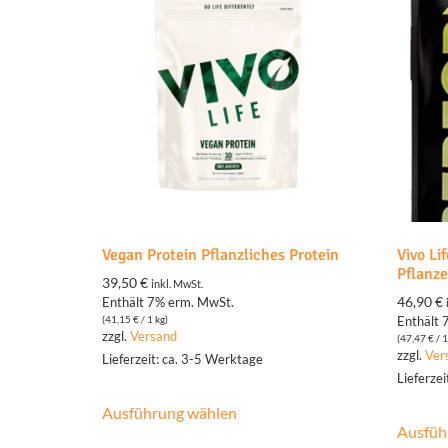
Vegan Protein Pflanzliches Protein
Vivo Li
Pflanz
39,50
€
inkl. MwSt.
46,90
€
Enthält 7% erm. MwSt.
(
41,15
€
/ 1 kg)
Enthält 
zzgl.
Versand
(
47,47
€
/ 1
zzgl.
Ver
Lieferzeit: ca. 3-5 Werktage
Lieferze
Ausführung wählen
Ausfüh