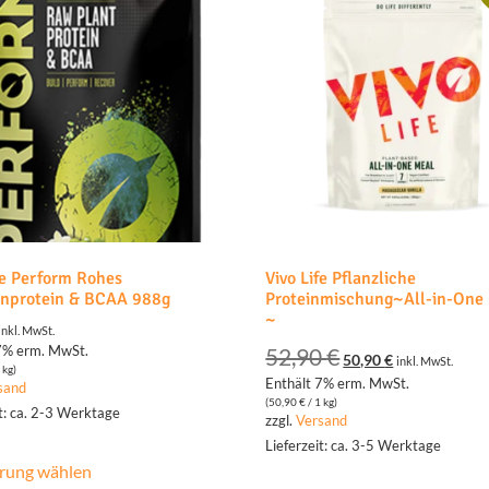
fe Perform Rohes
Vivo Life Pflanzliche
enprotein & BCAA 988g
Proteinmischung~All-in-One
~
inkl. MwSt.
7% erm. MwSt.
52,90
€
50,90
€
inkl. MwSt.
 kg)
Enthält 7% erm. MwSt.
sand
(
50,90
€
/ 1 kg)
it: ca. 2-3 Werktage
zzgl.
Versand
Lieferzeit: ca. 3-5 Werktage
rung wählen