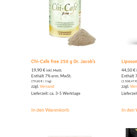
Chi-Cafe free 250 g Dr. Jacob’s
Liposo
19,90
€
44,50
€
inkl. MwSt.
Enthält 7% erm. MwSt.
Enthält 
(
79,60
€
/ 1 kg)
(
1.508,47
€
zzgl.
Versand
zzgl.
Ver
Lieferzeit: ca. 3-5 Werktage
Lieferze
In den Warenkorb
In den