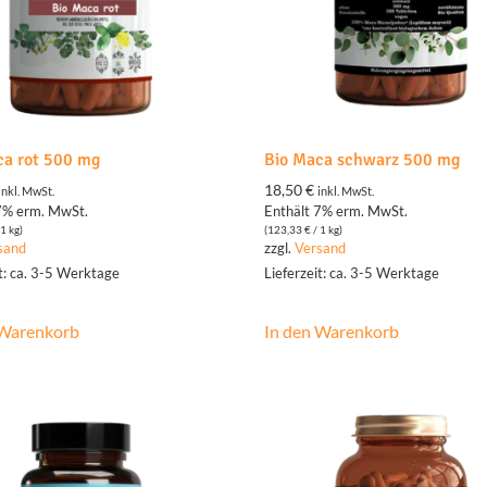
ca rot 500 mg
Bio Maca schwarz 500 mg
18,50
€
inkl. MwSt.
inkl. MwSt.
7% erm. MwSt.
Enthält 7% erm. MwSt.
1 kg)
(
123,33
€
/ 1 kg)
sand
zzgl.
Versand
it: ca. 3-5 Werktage
Lieferzeit: ca. 3-5 Werktage
 Warenkorb
In den Warenkorb