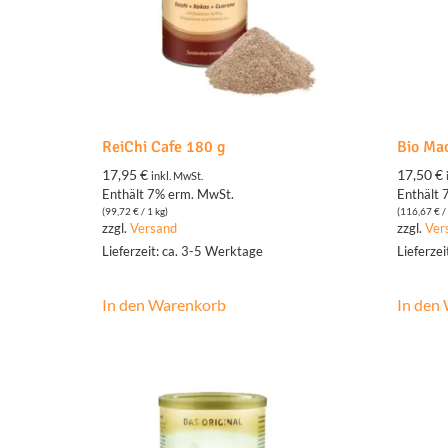
ReiChi Cafe 180 g
Bio Ma
17,95
€
17,50
€
inkl. MwSt.
Enthält 7% erm. MwSt.
Enthält 
(
99,72
€
/ 1 kg)
(
116,67
€
/ 
zzgl.
Versand
zzgl.
Ver
Lieferzeit: ca. 3-5 Werktage
Lieferze
In den Warenkorb
In den