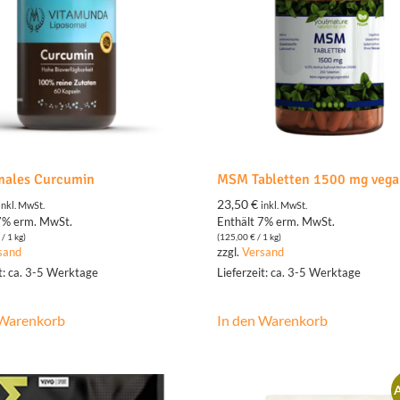
males Curcumin
MSM Tabletten 1500 mg veg
23,50
€
inkl. MwSt.
inkl. MwSt.
7% erm. MwSt.
Enthält 7% erm. MwSt.
/ 1 kg)
(
125,00
€
/ 1 kg)
sand
zzgl.
Versand
it: ca. 3-5 Werktage
Lieferzeit: ca. 3-5 Werktage
 Warenkorb
In den Warenkorb