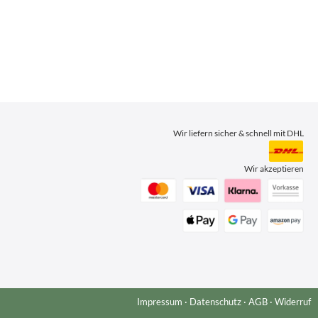
Wir liefern sicher & schnell mit DHL
Wir akzeptieren
Impressum
·
Datenschutz
·
AGB
·
Widerruf