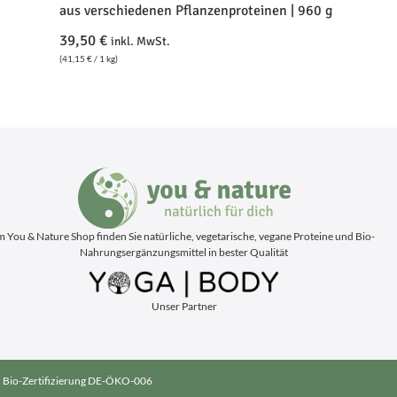
aus verschiedenen Pflanzenproteinen | 960 g
39,50
€
inkl. MwSt.
(
41,15
€
/ 1 kg)
m You & Nature Shop finden Sie natürliche, vegetarische, vegane Proteine und Bio-
Nahrungsergänzungsmittel in bester Qualität
Unser Partner
Bio-Zertifizierung DE-ÖKO-006